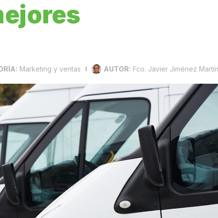
mejores
RÍA:
Marketing y ventas
AUTOR:
Fco. Javier Jiménez Martí