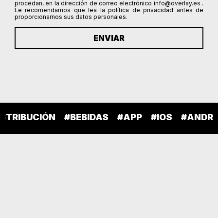
procedan, en la dirección de correo electrónico info@overlay.es .
Le recomendamos que lea la política de privacidad antes de
proporcionarnos sus datos personales.
ENVIAR
BUCIÓN
#BEBIDAS
#APP
#IOS
#ANDROID